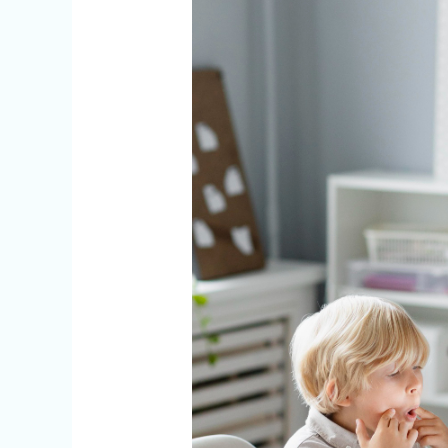
rodzaje,
przyczyny
i
skuteczne
metody
terapii!