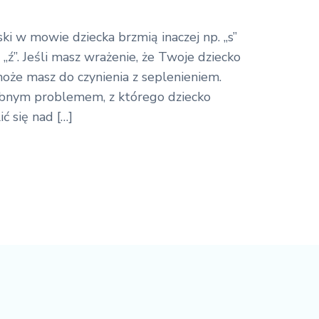
oski w mowie dziecka brzmią inaczej np. „s”
yć „ź”. Jeśli masz wrażenie, że Twoje dziecko
że masz do czynienia z seplenieniem.
bnym problemem, z którego dziecko
ć się nad […]