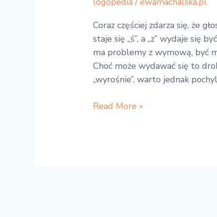
logopedia
/
ewamachalska.pl
Coraz częściej zdarza się, że gł
staje się „ś”, a „z” wydaje się b
ma problemy z wymową, być mo
Choć może wydawać się to dro
„wyrośnie”, warto jednak pochyli
Read More »