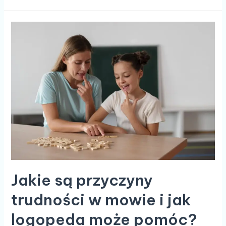
Jakie
są
przyczyny
trudności
w
mowie
i
jak
logopeda
może
pomóc?
Jakie są przyczyny
trudności w mowie i jak
logopeda może pomóc?