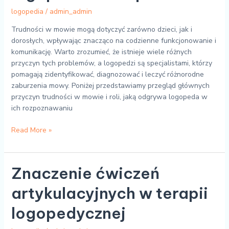
logopedia
/
admin_admin
Trudności w mowie mogą dotyczyć zarówno dzieci, jak i
dorosłych, wpływając znacząco na codzienne funkcjonowanie i
komunikację. Warto zrozumieć, że istnieje wiele różnych
przyczyn tych problemów, a logopedzi są specjalistami, którzy
pomagają zidentyfikować, diagnozować i leczyć różnorodne
zaburzenia mowy. Poniżej przedstawiamy przegląd głównych
przyczyn trudności w mowie i roli, jaką odgrywa logopeda w
ich rozpoznawaniu
Read More »
Znaczenie
Znaczenie ćwiczeń
ćwiczeń
artykulacyjnych w terapii
artykulacyjnych
w
logopedycznej
terapii
logopedycznej