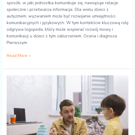
sposób, w jaki jednostka komunikuje się, nawiązuje relacje
społeczne i przetwarza informacje. Dla wielu dzieci z
autyzmem, wyzwaniem może być rozwijanie umiejętności
komunikacyjnych i językowych. W tym kontekście kluczową rolę
odgrywa logopeda, który może wspierać rozwój mowy i
komunikacji u dzieci z tym zaburzeniem. Ocena i diagnoza
Pierwszym
Read More »
Znaczenie
wczesnej
interwencji
neurologopedycznej
w
przypadku
opóźnienia
mowy
u