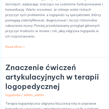
dorosłych, wpływając znacząco na codzienne funkcjonowanie i
komunikację. Warto zrozumieć, że istnieje wiele różnych
przyczyn tych problemów, a logopedzi są specjalistami, którzy
pomagają zidentyfikować, diagnozować i leczyć różnorodne
zaburzenia mowy. Poniżej przedstawiamy przegląd głównych
przyczyn trudności w mowie i roli, jaką odgrywa logopeda w
ich rozpoznawaniu
Read More »
Znaczenie
Znaczenie ćwiczeń
ćwiczeń
artykulacyjnych w terapii
artykulacyjnych
w
logopedycznej
terapii
logopedycznej
logopedia
/
admin_admin
Terapia logopedyczna odgrywa kluczową rolę w poprawie
komunikacji i rozwijaniu umiejętności mowy u osób z różnymi