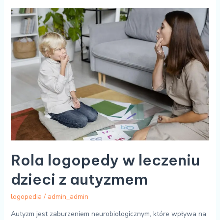
Rola
logopedy
w
leczeniu
dzieci
z
autyzmem
Rola logopedy w leczeniu
dzieci z autyzmem
logopedia
/
admin_admin
Autyzm jest zaburzeniem neurobiologicznym, które wpływa na