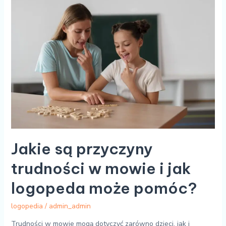
są
przyczyny
trudności
w
mowie
i
jak
logopeda
może
pomóc?
Jakie są przyczyny
trudności w mowie i jak
logopeda może pomóc?
logopedia
/
admin_admin
Trudności w mowie mogą dotyczyć zarówno dzieci, jak i