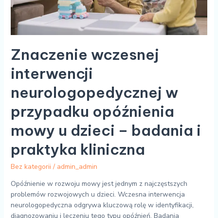
dzieci
–
badania
i
praktyka
Znaczenie wczesnej
kliniczna
interwencji
neurologopedycznej w
przypadku opóźnienia
mowy u dzieci – badania i
praktyka kliniczna
Bez kategorii
/
admin_admin
Opóźnienie w rozwoju mowy jest jednym z najczęstszych
problemów rozwojowych u dzieci. Wczesna interwencja
neurologopedyczna odgrywa kluczową rolę w identyfikacji,
diagnozowaniu i leczeniu tego typu opóźnień. Badania