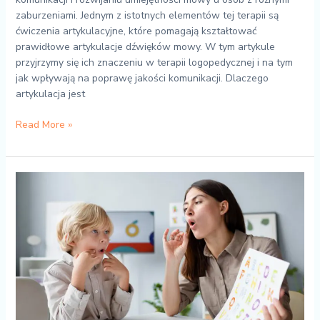
zaburzeniami. Jednym z istotnych elementów tej terapii są
ćwiczenia artykulacyjne, które pomagają kształtować
prawidłowe artykulacje dźwięków mowy. W tym artykule
przyjrzymy się ich znaczeniu w terapii logopedycznej i na tym
jak wpływają na poprawę jakości komunikacji. Dlaczego
artykulacja jest
Read More »
Rola
logopedy
w
rozwoju
mowy
i
komunikacji
u
dzieci-