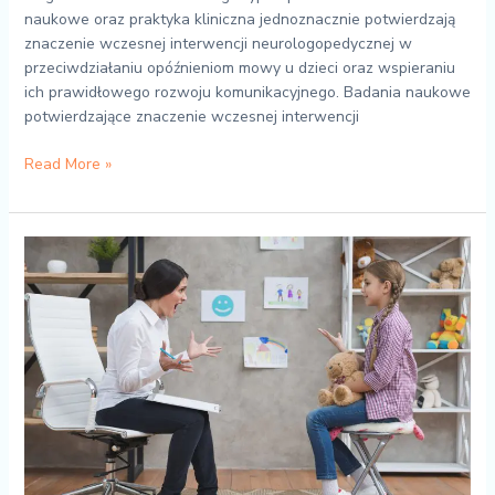
naukowe oraz praktyka kliniczna jednoznacznie potwierdzają
znaczenie wczesnej interwencji neurologopedycznej w
przeciwdziałaniu opóźnieniom mowy u dzieci oraz wspieraniu
ich prawidłowego rozwoju komunikacyjnego. Badania naukowe
potwierdzające znaczenie wczesnej interwencji
Read More »
Wpływ
surdologopedii
na
rozwój
mowy
i
komunikacji
u
dzieci