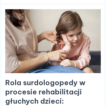
Rola
surdologopedy
w
procesie
rehabilitacji
głuchych
dzieci:
budowanie
kompetencji
komunikacyjnych
i
językowych
Rola surdologopedy w
procesie rehabilitacji
głuchych dzieci: