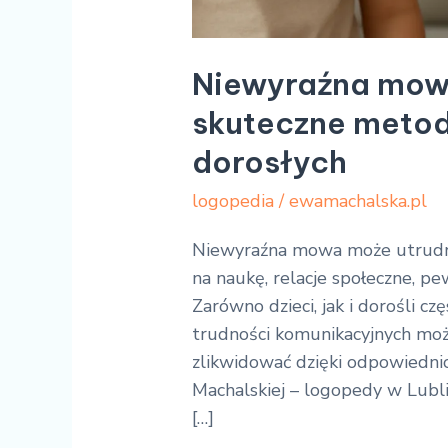
Niewyraźna mowa
skuteczne metody 
dorosłych
logopedia
/
ewamachalska.pl
Niewyraźna mowa może utrudni
na naukę, relacje społeczne, p
Zarówno dzieci, jak i dorośli cz
trudności komunikacyjnych możn
zlikwidować dzięki odpowiednio
Machalskiej – logopedy w Lubl
[…]