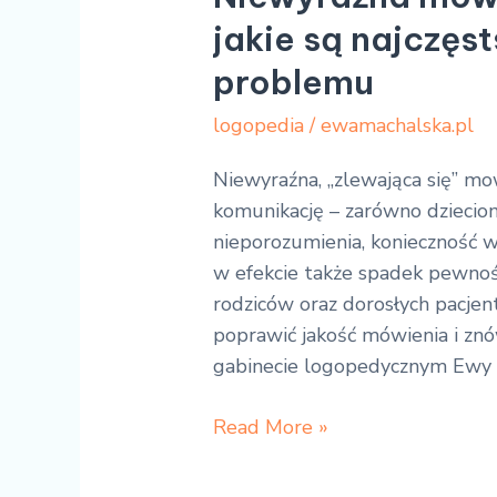
jakie są najczęs
problemu
logopedia
/
ewamachalska.pl
Niewyraźna, „zlewająca się” mo
komunikację – zarówno dzieciom
nieporozumienia, konieczność 
w efekcie także spadek pewnośc
rodziców oraz dorosłych pacjen
poprawić jakość mówienia i z
gabinecie logopedycznym Ewy
Read More »