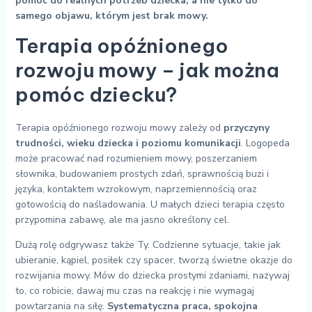
pomoc do realnych potrzeb dziecka, a nie tylko do
samego objawu, którym jest brak mowy.
Terapia opóźnionego
rozwoju mowy – jak można
pomóc dziecku?
Terapia opóźnionego rozwoju mowy zależy od
przyczyny
trudności, wieku dziecka i poziomu komunikacji
. Logopeda
może pracować nad rozumieniem mowy, poszerzaniem
słownika, budowaniem prostych zdań, sprawnością buzi i
języka, kontaktem wzrokowym, naprzemiennością oraz
gotowością do naśladowania. U małych dzieci terapia często
przypomina zabawę, ale ma jasno określony cel.
Dużą rolę odgrywasz także Ty. Codzienne sytuacje, takie jak
ubieranie, kąpiel, posiłek czy spacer, tworzą świetne okazje do
rozwijania mowy. Mów do dziecka prostymi zdaniami, nazywaj
to, co robicie, dawaj mu czas na reakcję i nie wymagaj
powtarzania na siłę.
Systematyczna praca, spokojna