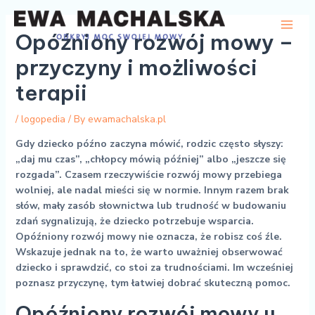
Skip
Post
Main
to
navigation
Opóźniony rozwój mowy –
Men
content
przyczyny i możliwości
terapii
/
logopedia
/ By
ewamachalska.pl
Gdy dziecko późno zaczyna mówić, rodzic często słyszy:
„daj mu czas”, „chłopcy mówią później” albo „jeszcze się
rozgada”. Czasem rzeczywiście rozwój mowy przebiega
wolniej, ale nadal mieści się w normie. Innym razem brak
słów, mały zasób słownictwa lub trudność w budowaniu
zdań sygnalizują, że dziecko potrzebuje wsparcia.
Opóźniony rozwój mowy nie oznacza, że robisz coś źle.
Wskazuje jednak na to, że warto uważniej obserwować
dziecko i sprawdzić, co stoi za trudnościami. Im wcześniej
poznasz przyczynę, tym łatwiej dobrać skuteczną pomoc.
Opóźniony rozwój mowy u