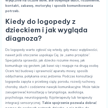
wyłącznie na liczbie słów, ale obejmuje słuch, rozumienie,
kontakt, zabawę, motorykę i sposób komunikowania
potrzeb.
Kiedy do logopedy z
dzieckiem i jak wygląda
diagnoza?
Do logopedy warto zgłosić się wtedy, gdy masz wątpliwości,
nawet jeśli otoczenie uspokaja Cię, że „samo przejdzie”.
Specjalista sprawdzi, jak dziecko rozumie mowę, jak
komunikuje się gestem, jak bawi się i reaguje na drugą osobę.
Oceni też budowę i sprawność aparatu mowy, sposób
oddychania, połykania oraz jedzenia. Podczas konsultacji
logopeda zapyta o przebieg ciąży, porodu, rozwój ruchowy,
choroby, słuch i codzienne nawyki komunikacyjne. Może także
zasugerować konsultację u laryngologa, audiologa,
psychologa, neurologopedy, fizjoterapeuty lub terapeuty
integracji sensorycznej.
Takie spojrzenie pozwala dobrać