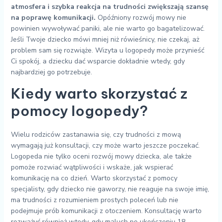
atmosfera i szybka reakcja na trudności zwiększają szansę
na poprawę komunikacji.
Opóźniony rozwój mowy nie
powinien wywoływać paniki, ale nie warto go bagatelizować.
Jeśli Twoje dziecko mówi mniej niż rówieśnicy, nie czekaj, aż
problem sam się rozwiąże. Wizyta u logopedy może przynieść
Ci spokój, a dziecku dać wsparcie dokładnie wtedy, gdy
najbardziej go potrzebuje.
Kiedy warto skorzystać z
pomocy logopedy?
Wielu rodziców zastanawia się, czy trudności z mową
wymagają już konsultacji, czy może warto jeszcze poczekać.
Logopeda nie tylko oceni rozwój mowy dziecka, ale także
pomoże rozwiać wątpliwości i wskaże, jak wspierać
komunikację na co dzień. Warto skorzystać z pomocy
specjalisty, gdy dziecko nie gaworzy, nie reaguje na swoje imię,
ma trudności z rozumieniem prostych poleceń lub nie
podejmuje prób komunikacji z otoczeniem. Konsultację warto
rozważyć również wtedy, gdy maluch po ukończeniu 18.