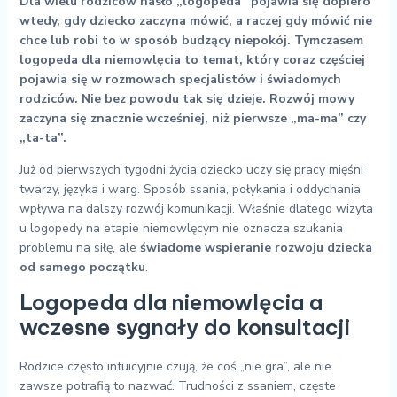
Dla wielu rodziców hasło „logopeda” pojawia się dopiero
wtedy, gdy dziecko zaczyna mówić, a raczej gdy mówić nie
chce lub robi to w sposób budzący niepokój. Tymczasem
logopeda dla niemowlęcia to temat, który coraz częściej
pojawia się w rozmowach specjalistów i świadomych
rodziców. Nie bez powodu tak się dzieje. Rozwój mowy
zaczyna się znacznie wcześniej, niż pierwsze „ma-ma” czy
„ta-ta”.
Już od pierwszych tygodni życia dziecko uczy się pracy mięśni
twarzy, języka i warg. Sposób ssania, połykania i oddychania
wpływa na dalszy rozwój komunikacji. Właśnie dlatego wizyta
u logopedy na etapie niemowlęcym nie oznacza szukania
problemu na siłę, ale
świadome wspieranie rozwoju dziecka
od samego początku
.
Logopeda dla niemowlęcia a
wczesne sygnały do konsultacji
Rodzice często intuicyjnie czują, że coś „nie gra”, ale nie
zawsze potrafią to nazwać. Trudności z ssaniem, częste