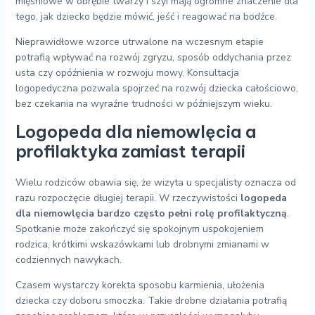
mięśniowe w obrębie twarzy i szyi mają ogromne znaczenie dla
tego, jak dziecko będzie mówić, jeść i reagować na bodźce.
Nieprawidłowe wzorce utrwalone na wczesnym etapie
potrafią wpływać na rozwój zgryzu, sposób oddychania przez
usta czy opóźnienia w rozwoju mowy. Konsultacja
logopedyczna pozwala spojrzeć na rozwój dziecka całościowo,
bez czekania na wyraźne trudności w późniejszym wieku.
Logopeda dla niemowlęcia a
profilaktyka zamiast terapii
Wielu rodziców obawia się, że wizyta u specjalisty oznacza od
razu rozpoczęcie długiej terapii. W rzeczywistości
logopeda
dla niemowlęcia bardzo często pełni rolę profilaktyczną
.
Spotkanie może zakończyć się spokojnym uspokojeniem
rodzica, krótkimi wskazówkami lub drobnymi zmianami w
codziennych nawykach.
Czasem wystarczy korekta sposobu karmienia, ułożenia
dziecka czy doboru smoczka. Takie drobne działania potrafią