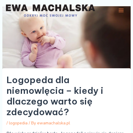
Skip
Post
Main
to
navigation
Men
content
Logopeda dla
niemowlęcia – kiedy i
dlaczego warto się
zdecydować?
/
logopedia
/ By
ewamachalska.pl